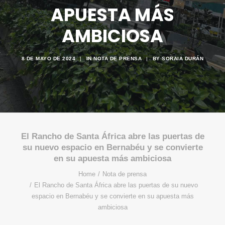
APUESTA MÁS
AMBICIOSA
8 DE MAYO DE 2024
|
IN
NOTA DE PRENSA
|
BY
SORAIA DURÁN
El Rancho de Santa África abre las puertas de
su nuevo espacio en Bernabéu y se convierte
en su apuesta más ambiciosa
Home
Nota de prensa
El Rancho de Santa África abre las puertas de su nuevo
espacio en Bernabéu y se convierte en su apuesta más
ambiciosa