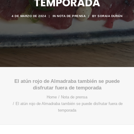
TEMPORADA
4 DE MARZO DE 2024
|
IN
NOTA DE PRENSA
|
BY
SORAIA DURÁN
El atún rojo de Almadraba también se puede
disfrutar fuera de temporada
Home
Nota de prensa
El atún rojo de Almadraba también se puede disfrutar fuera de
temporada