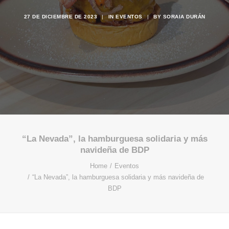
27 DE DICIEMBRE DE 2023
|
IN
EVENTOS
|
BY
SORAIA DURÁN
“La Nevada”, la hamburguesa solidaria y más
navideña de BDP
Home
Eventos
“La Nevada”, la hamburguesa solidaria y más navideña de
BDP