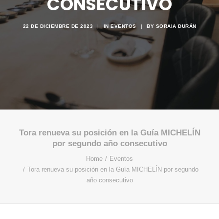
CONSECUTIVO
22 DE DICIEMBRE DE 2023
|
IN
EVENTOS
|
BY
SORAIA DURÁN
Tora renueva su posición en la Guía MICHELÍN
por segundo año consecutivo
Home
Eventos
Tora renueva su posición en la Guía MICHELÍN por segundo
año consecutivo