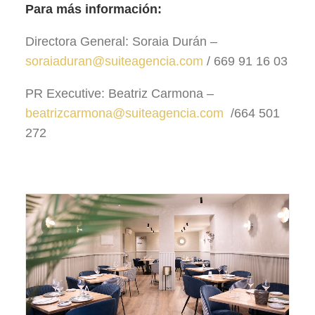
Para más información:
Directora General: Soraia Durán –
soraiaduran@suiteagencia.com
/ 669 91 16 03
PR Executive: Beatriz Carmona –
beatrizcarmona@suiteagencia.com
/664 501
272