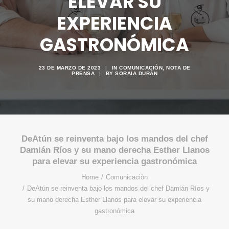
ELEVAR SU
EXPERIENCIA
GASTRONÓMICA
23 DE MARZO DE 2023
|
IN
COMUNICACIÓN
,
NOTA DE
PRENSA
|
BY
SORAIA DURÁN
DeAtún se reinventa bajo los mandos del chef
Damián Ríos y su mano derecha Esther Llanos
para elevar su experiencia gastronómica
Home
Comunicación
DeAtún se reinventa bajo los mandos del chef Damián Ríos y
su mano derecha Esther Llanos para elevar su experiencia
gastronómica