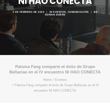
NI HAO CONECTA
3 DE FEBRERO DE 2023
|
IN
EVENTOS
,
COMUNICACIÓN
|
BY
SORAIA DURÁN
Paloma Fang comparte el éxito de Grupo
Bellaciao en el IV encuentro NI HAO CONECTA
Home
Eventos
Paloma Fang comparte el éxito de Grupo Bellaciao en el IV
encuentro NI HAO CONECTA