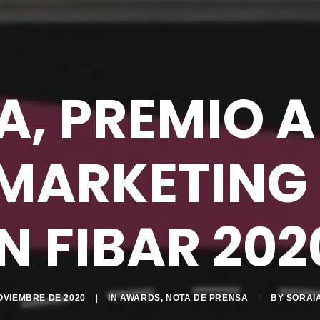
A, PREMIO 
 MARKETING 
N FIBAR 202
OVIEMBRE DE 2020
|
IN
AWARDS
,
NOTA DE PRENSA
|
BY
SORAI