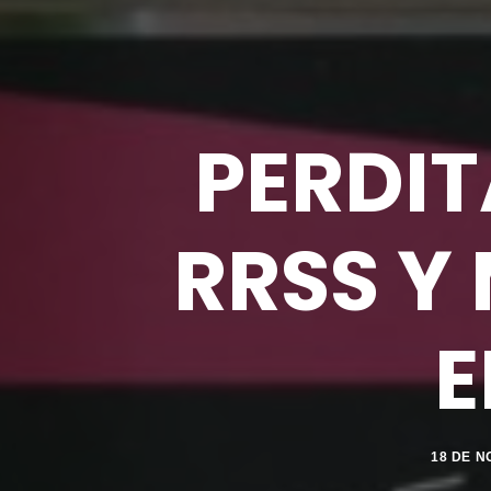
PERDIT
RRSS Y
E
18 DE N