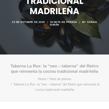
TRADICIONAL
MADRILEÑA
23 DE OCTUBRE DE 2025
|
IN
NOTA DE PRENSA
|
BY
SORAIA
DURÁN
Taberna La Rox: la “neo – taberna” del Retiro
que reinventa la cocina tradicional madrileña
Home
Nota de prensa
Taberna La Rox: la “neo – taberna” del Retiro que reinventa la
cocina tradicional madrileña