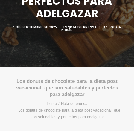
PERFECTOS PARA
ADELGAZAR
4 DE SEPTIEMBRE DE 2025
|
IN
NOTA DE PRENSA
|
BY
SORAIA
DURÁN
Los donuts de chocolate para la dieta post
vacacional, que son saludables y perfectos
para adelgazar
Home
Nota de prensa
Los donuts de chocolate para la dieta post vacacional, que
son saludables y perfectos para adelgazar