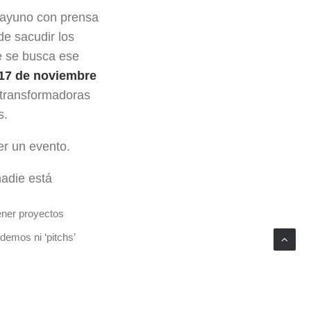
esayuno con prensa
de sacudir los
de se busca ese
17 de noviembre
 transformadoras
s.
er un evento.
adie está
ener proyectos
demos ni ‘pitchs’
 tendencia en 2026.
e el ruido.