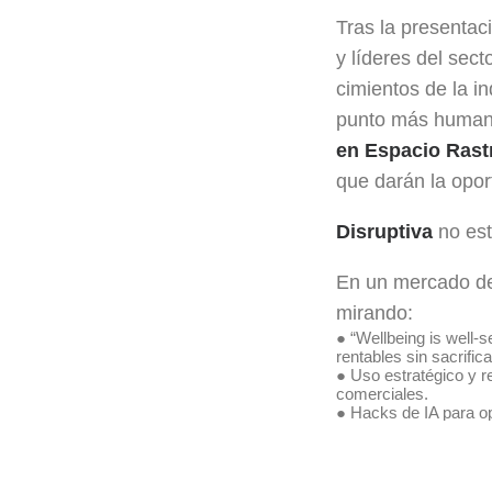
Tras la presentac
y líderes del sect
cimientos de la i
punto más humano
en Espacio Rast
que darán la oport
Disruptiva
no es
En un mercado de
mirando:
●
“
Wellbeing is well-
rentables sin sacrific
●
Uso estratégico y r
comerciales.
●
Hacks
de IA
para op
●
Creatividad como v
Marcas reales liderad
●
Brandtelling
emocio