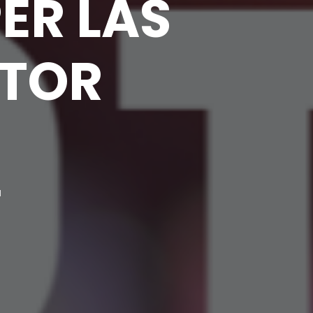
ER LAS
CTOR
N