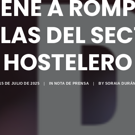
IENE A ROMP
LAS DEL SE
HOSTELERO
15 DE JULIO DE 2025
|
IN
NOTA DE PRENSA
|
BY
SORAIA DURÁ