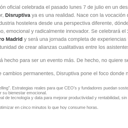
ión oficial celebrada el pasado lunes 7 de julio en un d
or,
Disruptiva
ya es una realidad. Nace con la vocación 
ndustria hostelera desde una perspectiva diferente, dón
, emocional y radicalmente innovador. Se celebrará el
ro Madrid
y será una jornada completa de experiencias
unidad de crear alianzas cualitativas entre los asistente
tá hecho para ser un evento más. De hecho, no quiere s
 cambios permanentes, Disruptiva pone el foco donde n
selling”. Estrategias reales para que CEO’s y fundadores puedan sost
ar su bienestar emocional
.
eal de tecnología y data
para mejorar productividad y rentabilidad, sin 
timizar en cinco minutos lo que hoy consume horas.
entaja competitiva
, co-creando estrategias rompedoras que marcarán
as por personas reales.
nal
, donde las marcas aprenderán a conectar desde el relato, no desd