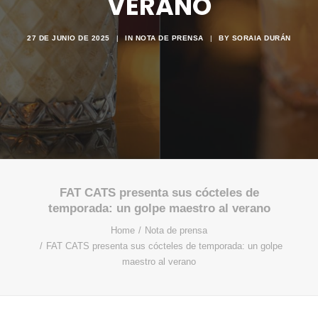
VERANO
27 DE JUNIO DE 2025
|
IN
NOTA DE PRENSA
|
BY
SORAIA DURÁN
FAT CATS presenta sus cócteles de
temporada: un golpe maestro al verano
Home
Nota de prensa
FAT CATS presenta sus cócteles de temporada: un golpe
maestro al verano