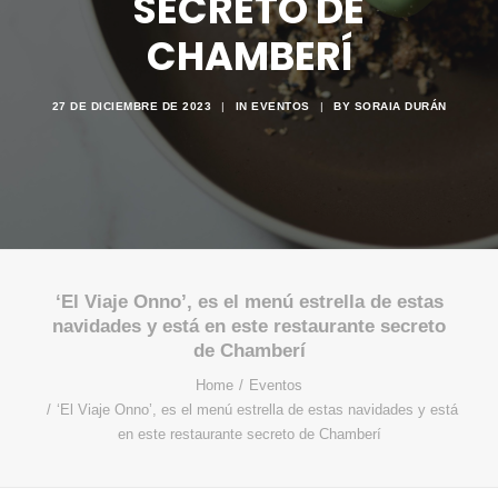
SECRETO DE
CHAMBERÍ
27 DE DICIEMBRE DE 2023
|
IN
EVENTOS
|
BY
SORAIA DURÁN
‘El Viaje Onno’, es el menú estrella de estas
navidades y está en este restaurante secreto
de Chamberí
Home
Eventos
‘El Viaje Onno’, es el menú estrella de estas navidades y está
en este restaurante secreto de Chamberí