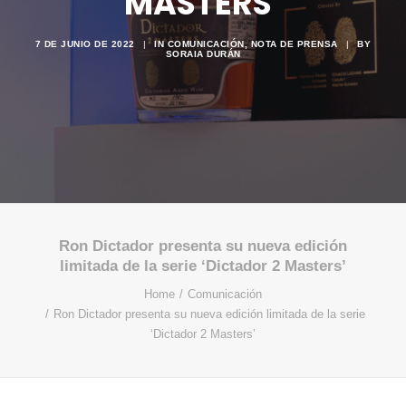
MASTERS’
7 DE JUNIO DE 2022
|
IN
COMUNICACIÓN
,
NOTA DE PRENSA
|
BY
SORAIA DURÁN
Ron Dictador presenta su nueva edición
limitada de la serie ‘Dictador 2 Masters’
Home
Comunicación
Ron Dictador presenta su nueva edición limitada de la serie
‘Dictador 2 Masters’